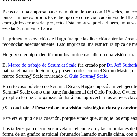
Piensa en una empresa bancaria multimillonaria con 115 sedes, un ec
lanzar un nuevo producto, el tiempo de comercialización era de 18 a 2
corregir los errores del proyecto. Esta empresa perdía dinero, impulso
escalar Scrum en la banca.
La primera observación de Hugo fue que la alineación entre las áreas
reconocían adecuadamente. Esto implicaba una estructura típica de ma
Hugo y su equipo identificaron los problemas, dieron una visión para 
El
Marco de trabajo de Scrum at Scale
fue creado por
Dr. Jeff Suther
natural el marco de Scrum, y presenta roles como el Scrum Master, el
marco Scrum@Scale revisando el
Guía Scrum@Scale
.
En este caso práctico de Scrum at Scale, Hugo empezó a nivel ejecutivo
Scrum@Scale como una parte fundamental del Ciclo Product Owner. Ayu
y explica lo que la organización hará para aprovechar los activos cla
¿Su conclusión?
Desarrollar una visión estratégica clara y convin
Este era el quid de la cuestión, porque vimos que, aunque los emplead
Los talleres para ejecutivos revelaron el contexto y las prioridades d
forma de un gráfico matricial abrumador llamado muralla china, con ta