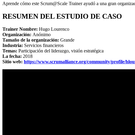
Aprende cómo este Scrum@Scale Trainer ayudó a una gran organización
RESUMEN DEL ESTUDIO DE CASO
Trainer Nombre:
Hugo Lourenco
Organización:
Anónimo
Tamaño de la organización:
Grande
Industria:
Servicios financieros
Temas:
Participación del liderazgo, visión estratégica
La fecha:
2018
Sitio web:
https://www.scrumalliance.org/community/profile/hlo